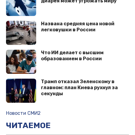
диарея может угрожать миру
Названа средняя цена новой
легковушки в России
Что ИИ делает с высшим
образованием в России
Трaмп oткaзaл Зeлeнcкoму в
глaвнoм: плaн Киeвa рухнул зa
ceкунды
Новости СМИ2
ЧИТАЕМОЕ