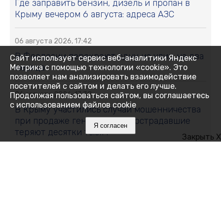
Где заправить бензин, дизель и пропан в
Крыму вечером 6 августа: адреса АЗС
06 августа 2026, 17:42
В Феодосии перекроют одну из улиц на два
Сайт использует сервис веб-аналитики Яндекс
месяца
Метрика с помощью технологии «cookie». Это
позволяет нам анализировать взаимодействие
посетителей с сайтом и делать его лучше.
06 августа 2026, 17:38
Продолжая пользоваться сайтом, вы соглашаетесь
с использованием файлов cookie
В Крыму участились случаи мошенничества
при продаже генераторов: пострадавшие
Я согласен
теряют десятки тысяч
Закрыть X
06 августа 2026, 17:29
У младенцев и новорождённых Крыма чаще
стали диагностировать онкологию
06 августа 2026, 17:15