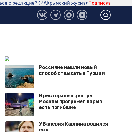
ься с редакцией
КИА
Крымский журнал
Подписка
Россияне нашли новый
способ отдыхать в Турции
В ресторане в центре
Москвы прогремел взрыв,
есть погибшие
У Валерия Карпина родился
сын