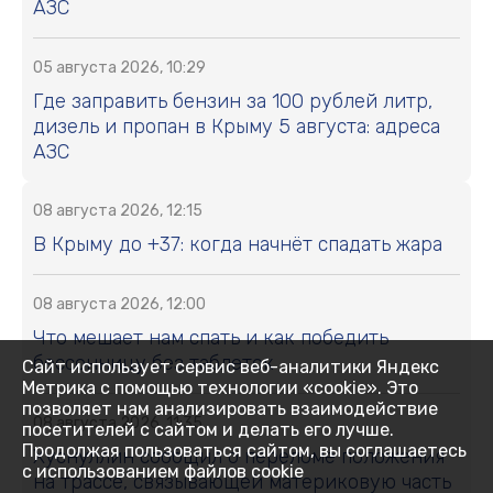
АЗС
05 августа 2026, 10:29
Где заправить бензин за 100 рублей литр,
дизель и пропан в Крыму 5 августа: адреса
АЗС
08 августа 2026, 12:15
В Крыму до +37: когда начнёт спадать жара
08 августа 2026, 12:00
Что мешает нам спать и как победить
бессонницу без таблеток
Сайт использует сервис веб-аналитики Яндекс
Метрика с помощью технологии «cookie». Это
позволяет нам анализировать взаимодействие
08 августа 2026, 11:35
посетителей с сайтом и делать его лучше.
Продолжая пользоваться сайтом, вы соглашаетесь
Хуснуллин сообщил о переломе положения
с использованием файлов cookie
на трассе, связывающей материковую часть