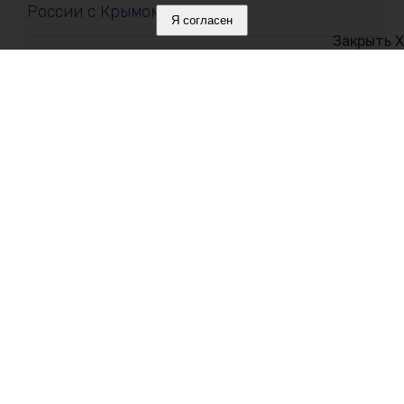
России с Крымом
Я согласен
Закрыть X
08 августа 2026, 11:01
Свыше 11 тонн сливы и алычи собрали в
Крыму: какие сорта выбирают садоводы
08 августа 2026, 10:19
В День физкультурника транспортные
полицейские Крыма провели зарядку для
детей
Политика в отношении обработки персональных данных на веб-