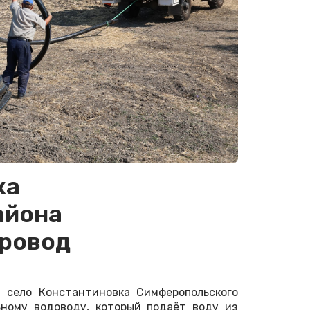
ка
айона
ровод
 село Константиновка Симферопольского
ьному водоводу, который подаёт воду из