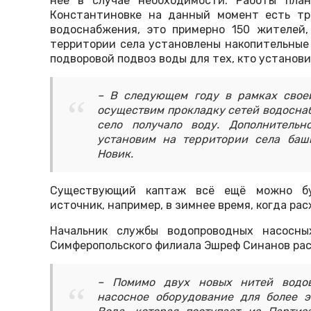
неё в случае необходимости. Работы пла
Константиновке на данный момент есть тр
водоснабжения, это примерно 150 жителей,
территории села установлены накопительные
подворовой подвоз воды для тех, кто установил
– В следующем году в рамках свое
осуществим прокладку сетей водоснаб
село получало воду. Дополнитель
установим на территории села баш
Новик.
Существующий каптаж всё ещё можно буд
источник, например, в зимнее время, когда ра
Начальник службы водопроводных насосны
Симферопольского филиала Эшреф Синанов рас
– Помимо двух новых нитей водов
насосное оборудование для более э