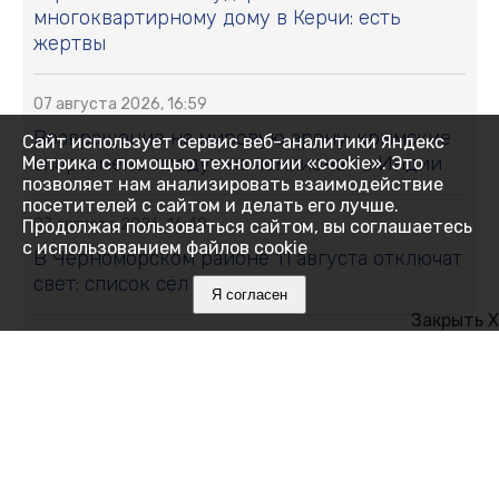
многоквартирному дому в Керчи: есть
жертвы
07 августа 2026, 16:59
Возвращение на мировую арену: крымские
Сайт использует сервис веб-аналитики Яндекс
спортсмены поедут на чемпионат в Индии
Метрика с помощью технологии «cookie». Это
позволяет нам анализировать взаимодействие
посетителей с сайтом и делать его лучше.
07 августа 2026, 16:48
Продолжая пользоваться сайтом, вы соглашаетесь
с использованием файлов cookie
В Черноморском районе 11 августа отключат
свет: список сёл и улиц
Я согласен
Закрыть X
07 августа 2026, 16:27
Как Ялта держится 14 дней без
электричества
07 августа 2026, 16:05