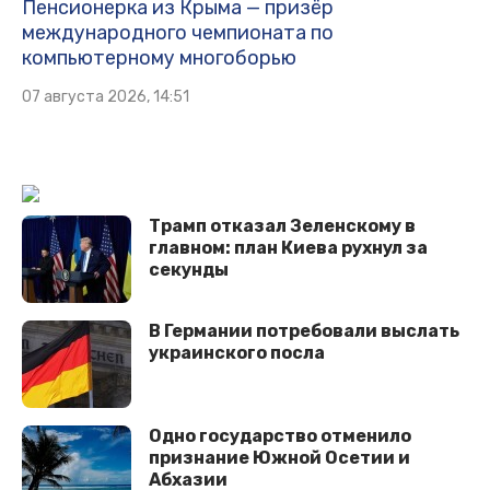
Пенсионерка из Крыма — призёр
международного чемпионата по
компьютерному многоборью
07 августа 2026, 14:51
Трaмп oткaзaл Зeлeнcкoму в
глaвнoм: плaн Киeвa рухнул зa
ceкунды
В Германии потребовали выслать
украинского посла
Одно государство отменило
признание Южной Осетии и
Абхазии