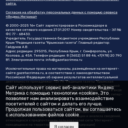
сайта.
Согласие на обработку персональных данных с помощью сервиса
«Яндекс.Метрика»
© 2000-2025 16+ Сайт зарегистрирован в Роскомнадзоре в
качестве сетевого издания 27.01.2017. Номер свидетельства - ЭЛ №
ФС 77 - 68430.
Учредитель: Государственное бюджетное учреждение Республики
Крым "Редакция газеты "Крымская газета". Главный редактор:
Гайдуков А.В.
Адрес редакции: 295015, Республика Крым, г. Симферополь, ул.
Козлова, д. 45А. Телефон редакции: 8 (3652) 51 88 46, +7(978) 20 790
81. Электронная почта:
info@gazetacrimea.ru
Исключительные права на материалы, размещённые на интернет-
сайте
gazetacrimea.ru
, в соответствии с законодательством
Российской Федерации об охране результатов интеллектуальной
деятельности принадлежат ГБУ РК "Редакция газеты "Крымская
газета". Другие издания могут использовать материалы "Крымской
Сайт использует сервис веб-аналитики Яндекс
газеты" при условии обязательной ссылки на первоисточник в виде
Метрика с помощью технологии «cookie». Это
упоминания издания "Крымская газета" в тексте материала с гипер-
позволяет нам анализировать взаимодействие
ссылкой на страницу-первоисточник
посетителей с сайтом и делать его лучше.
На информационном ресурсе применяются рекомендательные
Продолжая пользоваться сайтом, вы соглашаетесь
технологии (информационные технологии предоставления
с использованием файлов cookie
информации на основе сбора, систематизации и анализа сведений,
относящихся к предпочтениям пользователей сети "Интернет",
находящихся на территории Российской Федерации)
Я согласен