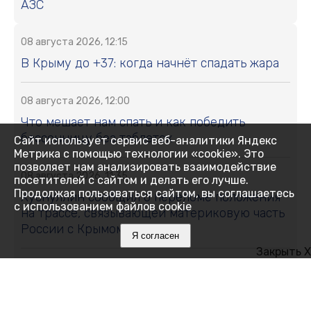
АЗС
08 августа 2026, 12:15
В Крыму до +37: когда начнёт спадать жара
08 августа 2026, 12:00
Что мешает нам спать и как победить
бессонницу без таблеток
Сайт использует сервис веб-аналитики Яндекс
Метрика с помощью технологии «cookie». Это
позволяет нам анализировать взаимодействие
08 августа 2026, 11:35
посетителей с сайтом и делать его лучше.
Продолжая пользоваться сайтом, вы соглашаетесь
Хуснуллин сообщил о переломе положения
с использованием файлов cookie
на трассе, связывающей материковую часть
России с Крымом
Я согласен
Закрыть X
08 августа 2026, 11:01
Свыше 11 тонн сливы и алычи собрали в
Крыму: какие сорта выбирают садоводы