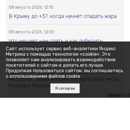
08 августа 2026, 12:15
В Крыму до +37: когда начнёт спадать жара
08 августа 2026, 12:00
Что мешает нам спать и как победить
бессонницу без таблеток
Сайт использует сервис веб-аналитики Яндекс
Метрика с помощью технологии «cookie». Это
позволяет нам анализировать взаимодействие
08 августа 2026, 11:35
посетителей с сайтом и делать его лучше.
Продолжая пользоваться сайтом, вы соглашаетесь
Хуснуллин сообщил о переломе положения
с использованием файлов cookie
на трассе, связывающей материковую часть
России с Крымом
Я согласен
Закрыть X
08 августа 2026, 11:01
Свыше 11 тонн сливы и алычи собрали в
Крыму: какие сорта выбирают садоводы