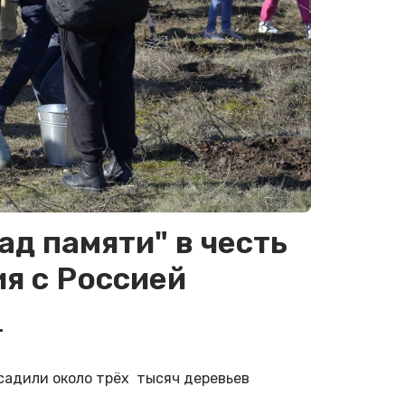
д памяти" в честь
я с Россией
.
садили около трёх тысяч деревьев