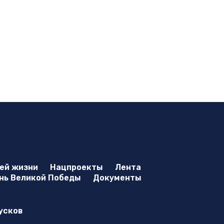
оей жизни
Нацпроекты
Лента
нь Великой Победы
Документы
усков