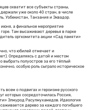
яцев охватит все субъекты страны,
держали уже около 40 стран, в числе
ь, Узбекистан, Танзания и Эквадор.
2 июня, а финальное мероприятие
 горе. Там высаживают деревья в парке
одитель оргкомитета акции «Сад памяти»
ично, что юбилей отмечает и
ет). Определяясь с датой и местом
о выбрать полуостров за его тёплый
конечно, особую роль сыграло историческое
ть всем о подвигах и героизме русского
руг которых сосредоточилась Россия,
ти» Элмурод Расулмухамедов. Идеология
ысаживается дерево за каждого погибшего