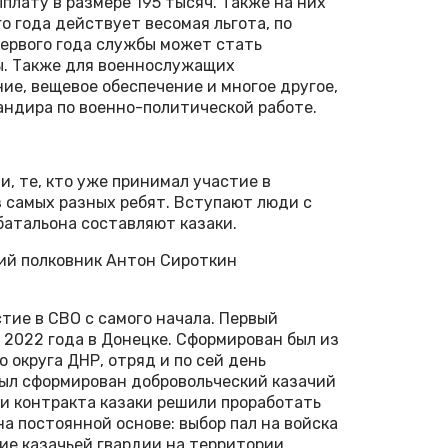
лату в размере 195 тысяч. Также на них
о года действует весомая льгота, по
ервого года службы может стать
ы. Также для военнослужащих
ие, вещевое обеспечение и многое другое,
андира по военно-политической работе.
 те, кто уже принимал участие в
 самых разных ребят. Вступают люди с
батальона составляют казаки.
чий полковник Антон Сироткин
тие в СВО с самого начала. Первый
 2022 года в Донецке. Сформирован был из
 округа ДНР, отряд и по сей день
был сформирован добровольческий казачий
и контракта казаки решили проработать
а постоянной основе: выбор пал на войска
ие казачьей гвардии на территории