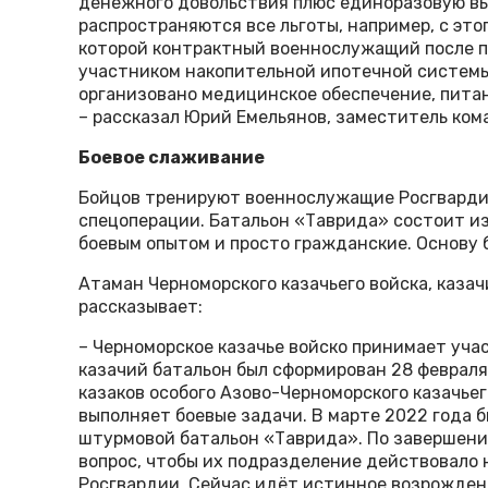
денежного довольствия плюс единоразовую вып
распространяются все льготы, например, с этог
которой контрактный военнослужащий после п
участником накопительной ипотечной систем
организовано медицинское обеспечение, питан
– рассказал Юрий Емельянов, заместитель ком
Боевое слаживание
Бойцов тренируют военнослужащие Росгвардии,
спецоперации. Батальон «Таврида» состоит из
боевым опытом и просто гражданские. Основу 
Атаман Черноморского казачьего войска, каза
рассказывает:
– Черноморское казачье войско принимает учас
казачий батальон был сформирован 28 февраля
казаков особого Азово-Черноморского казачьего
выполняет боевые задачи. В марте 2022 года 
штурмовой батальон «Таврида». По завершени
вопрос, чтобы их подразделение действовало н
Росгвардии. Сейчас идёт истинное возрожден