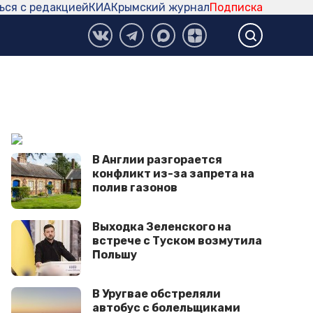
ься с редакцией
КИА
Крымский журнал
Подписка
В Англии разгорается
конфликт из-за запрета на
полив газонов
Выходка Зеленского на
встрече с Туском возмутила
Польшу
В Уругвае обстреляли
автобус с болельщиками