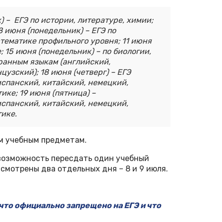
) – ЕГЭ по истории, литературе, химии;
8 июня (понедельник) – ЕГЭ по
атематике профильного уровня; 11 июня
; 15 июня (понедельник) – по биологии,
транным языкам (английский,
узский); 18 июня (четверг) – ЕГЭ
испанский, китайский, немецкий,
ике; 19 июня (пятница) –
испанский, китайский, немецкий,
ике.
ем учебным предметам.
 возможность пересдать один учебный
усмотрены два отдельных дня – 8 и 9 июля.
 что официально запрещено на ЕГЭ и что