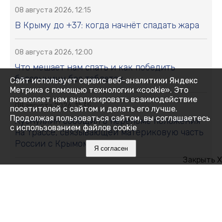
08 августа 2026, 12:15
В Крыму до +37: когда начнёт спадать жара
08 августа 2026, 12:00
Что мешает нам спать и как победить
бессонницу без таблеток
Сайт использует сервис веб-аналитики Яндекс
Метрика с помощью технологии «cookie». Это
позволяет нам анализировать взаимодействие
08 августа 2026, 11:35
посетителей с сайтом и делать его лучше.
Продолжая пользоваться сайтом, вы соглашаетесь
Хуснуллин сообщил о переломе положения
с использованием файлов cookie
на трассе, связывающей материковую часть
России с Крымом
Я согласен
Закрыть X
08 августа 2026, 11:01
Свыше 11 тонн сливы и алычи собрали в
Крыму: какие сорта выбирают садоводы