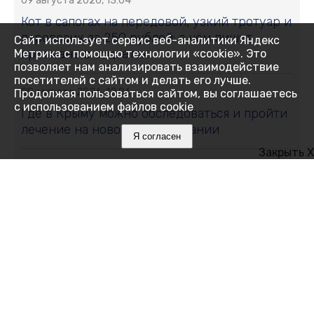
09 августа 2026, 13:04
Кот в сапогах на передовой, узкий тротуар и
паровозик за 250 рублей: о чём пишут
Сайт использует сервис веб-аналитики Яндекс
крымчане в соцсетях
Метрика с помощью технологии «cookie». Это
позволяет нам анализировать взаимодействие
посетителей с сайтом и делать его лучше.
09 августа 2026, 12:06
Продолжая пользоваться сайтом, вы соглашаетесь
с использованием файлов cookie
Где в Крыму можно обследоваться и пройти
лечение на новом оборудовании
Я согласен
Закрыть X
09 августа 2026, 11:59
Где в Крыму 9 августа отключили воду:
список адресов
09 августа 2026, 11:00
Золотой холм, царский склеп и тайна пустой
гробницы: загадки древнего Керченского
полуострова