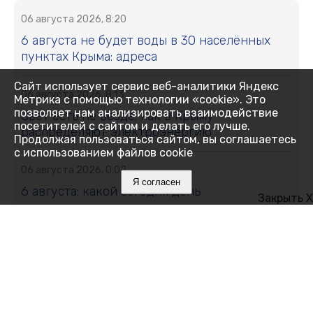
06 августа 2026, 8:20
6 августа не будет воды в 30 населённых
пунктах Крыма: адреса
Сайт использует сервис веб-аналитики Яндекс
06 августа 2026, 8:13
Метрика с помощью технологии «cookie». Это
позволяет нам анализировать взаимодействие
Свет есть не везде: как в Крыму
посетителей с сайтом и делать его лучше.
распределяют электроэнергию
Продолжая пользоваться сайтом, вы соглашаетесь
с использованием файлов cookie
06 августа 2026, 0:02
Я согласен
6 августа: какой сегодня день
Закрыть X
05 августа 2026, 20:39
Ялтинский педагог вошла в число лучших
наставников страны
05 августа 2026, 19:49