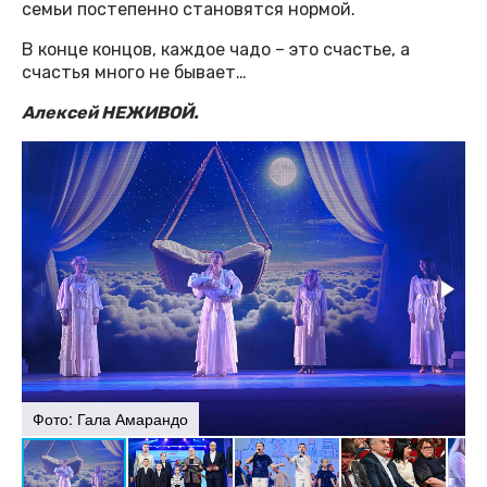
семьи постепенно становятся нормой.
В конце концов, каждое чадо – это счастье, а
счастья много не бывает…
Алексей НЕЖИВОЙ.
Фото: Гала Амарандо
Ф