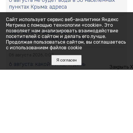
6 августа не будет воды в 30 населённых
пунктах Крыма: адреса
Сайт использует сервис веб-аналитики Яндекс
06 августа 2026, 8:13
Метрика с помощью технологии «cookie». Это
позволяет нам анализировать взаимодействие
Свет есть не везде: как в Крыму
посетителей с сайтом и делать его лучше.
распределяют электроэнергию
Продолжая пользоваться сайтом, вы соглашаетесь
с использованием файлов cookie
06 августа 2026, 0:02
Я согласен
6 августа: какой сегодня день
Закрыть X
05 августа 2026, 20:39
Ялтинский педагог вошла в число лучших
наставников страны
05 августа 2026, 19:49
В Евпатории наказали родителей за ночные
прогулки детей и езду на мопедах