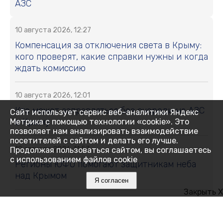
АЗС
10 августа 2026, 12:27
Компенсация за отключения света в Крыму:
кого проверят, какие справки нужны и когда
ждать комиссию
10 августа 2026, 12:01
Кто может заправляться без очереди на АЗС
Сайт использует сервис веб-аналитики Яндекс
в Крыму
Метрика с помощью технологии «cookie». Это
позволяет нам анализировать взаимодействие
посетителей с сайтом и делать его лучше.
10 августа 2026, 11:53
Продолжая пользоваться сайтом, вы соглашаетесь
с использованием файлов cookie
Регионы ЮФО помогают защитникам неба
над Крымом
Я согласен
Закрыть X
10 августа 2026, 11:31
В Крыму открылась горячая линия