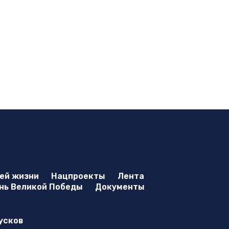
оей жизни
Нацпроекты
Лента
нь Великой Победы
Документы
усков