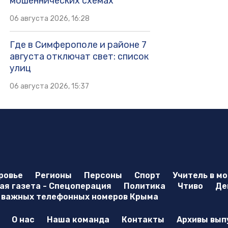
мошеннических схемах
06 августа 2026, 16:28
Где в Симферополе и районе 7
августа отключат свет: список
улиц
06 августа 2026, 15:37
ровье
Регионы
Персоны
Спорт
Учитель в м
я газета - Спецоперация
Политика
Чтиво
Де
 важных телефонных номеров Крыма
О нас
Наша команда
Контакты
Архивы вып