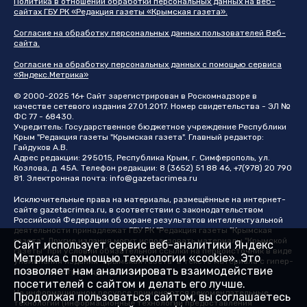
Политика в отношении обработки персональных данных на веб-
сайтах ГБУ РК «Редакция газеты «Крымская газета».
Согласие на обработку персональных данных пользователей Веб-
сайта.
Согласие на обработку персональных данных с помощью сервиса
«Яндекс.Метрика»
© 2000-2025 16+ Сайт зарегистрирован в Роскомнадзоре в
качестве сетевого издания 27.01.2017. Номер свидетельства - ЭЛ №
ФС 77 - 68430.
Учредитель: Государственное бюджетное учреждение Республики
Крым "Редакция газеты "Крымская газета". Главный редактор:
Гайдуков А.В.
Адрес редакции: 295015, Республика Крым, г. Симферополь, ул.
Козлова, д. 45А. Телефон редакции: 8 (3652) 51 88 46, +7(978) 20 790
81. Электронная почта:
info@gazetacrimea.ru
Исключительные права на материалы, размещённые на интернет-
сайте
gazetacrimea.ru
, в соответствии с законодательством
Российской Федерации об охране результатов интеллектуальной
деятельности принадлежат ГБУ РК "Редакция газеты "Крымская
газета". Другие издания могут использовать материалы "Крымской
Сайт использует сервис веб-аналитики Яндекс
газеты" при условии обязательной ссылки на первоисточник в виде
Метрика с помощью технологии «cookie». Это
упоминания издания "Крымская газета" в тексте материала с гипер-
позволяет нам анализировать взаимодействие
ссылкой на страницу-первоисточник
посетителей с сайтом и делать его лучше.
На информационном ресурсе применяются рекомендательные
Продолжая пользоваться сайтом, вы соглашаетесь
технологии (информационные технологии предоставления