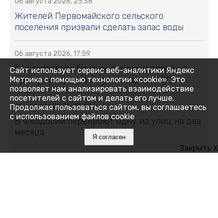
06 августа 2026, 23:38
Жителей Первомайского сельского
поселения призвали сделать запас воды
06 августа 2026, 17:59
Где заправить бензин, дизель и пропан в
Сайт использует сервис веб-аналитики Яндекс
Крыму вечером 6 августа: адреса АЗС
Метрика с помощью технологии «cookie». Это
позволяет нам анализировать взаимодействие
посетителей с сайтом и делать его лучше.
06 августа 2026, 17:42
Продолжая пользоваться сайтом, вы соглашаетесь
с использованием файлов cookie
В Феодосии перекроют одну из улиц на два
месяца
Я согласен
Закрыть X
06 августа 2026, 17:38
В Крыму участились случаи мошенничества
при продаже генераторов: пострадавшие
теряют десятки тысяч