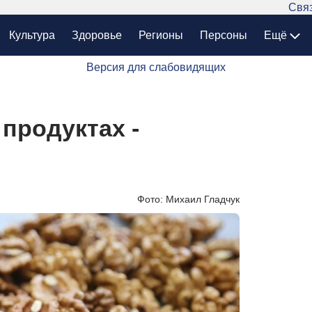
Связ
Культура
Здоровье
Регионы
Персоны
Ещё
Версия для слабовидящих
продуктах -
Фото: Михаил Гладчук