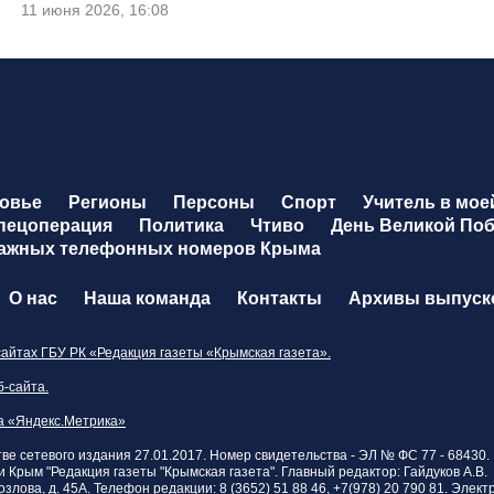
11 июня 2026, 16:08
овье
Регионы
Персоны
Спорт
Учитель в мое
Спецоперация
Политика
Чтиво
День Великой По
важных телефонных номеров Крыма
О нас
Наша команда
Контакты
Архивы выпуск
айтах ГБУ РК «Редакция газеты «Крымская газета».
-сайта.
а «Яндекс.Метрика»
ве сетевого издания 27.01.2017. Номер свидетельства - ЭЛ № ФС 77 - 68430.
Крым "Редакция газеты "Крымская газета". Главный редактор: Гайдуков А.В.
злова, д. 45А. Телефон редакции: 8 (3652) 51 88 46, +7(978) 20 790 81. Элек