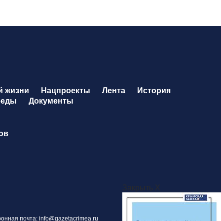
й жизни
Нацпроекты
Лента
История
беды
Документы
ов
Закрыть X
тронная почта:
info@gazetacrimea.ru