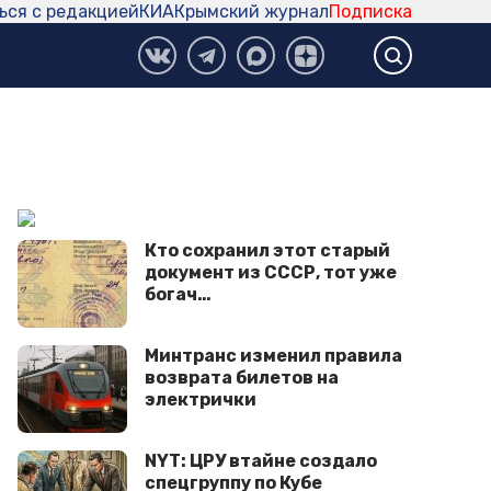
ься с редакцией
КИА
Крымский журнал
Подписка
Кто сохранил этот старый
документ из СССР, тот уже
богач…
Минтранс изменил правила
возврата билетов на
электрички
NYT: ЦРУ втайне создало
спецгруппу по Кубе