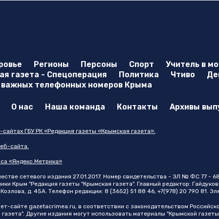
ровье
Регионы
Персоны
Спорт
Учитель в м
я газета - Спецоперация
Политика
Чтиво
Де
 важных телефонных номеров Крыма
О нас
Наша команда
Контакты
Архивы вып
-сайтах ГБУ РК «Редакция газеты «Крымская газета».
еб-сайта.
иса «Яндекс.Метрика»
стве сетевого издания 27.01.2017. Номер свидетельства - ЭЛ № ФС 77 - 6
и Крым "Редакция газеты "Крымская газета". Главный редактор: Гайдуков 
Козлова, д. 45А. Телефон редакции: 8 (3652) 51 88 46, +7(978) 20 790 81. Э
нет-сайте
gazetacrimea.ru
, в соответствии с законодательством Российск
 газета". Другие издания могут использовать материалы "Крымской газеты