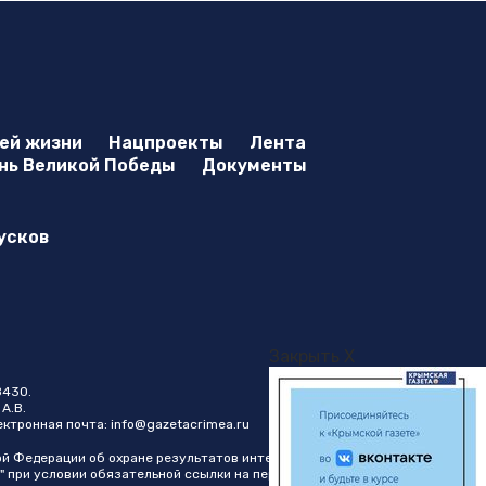
оей жизни
Нацпроекты
Лента
нь Великой Победы
Документы
усков
Закрыть X
8430.
А.В.
лектронная почта:
info@gazetacrimea.ru
ой Федерации об охране результатов интеллектуальной
" при условии обязательной ссылки на первоисточник в виде