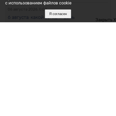
с использованием файлов cookie
06 августа 2026, 0:02
Я согласен
6 августа: какой сегодня день
Закрыть X
05 августа 2026, 20:39
Ялтинский педагог вошла в число лучших
наставников страны
05 августа 2026, 19:49
В Евпатории наказали родителей за ночные
прогулки детей и езду на мопедах