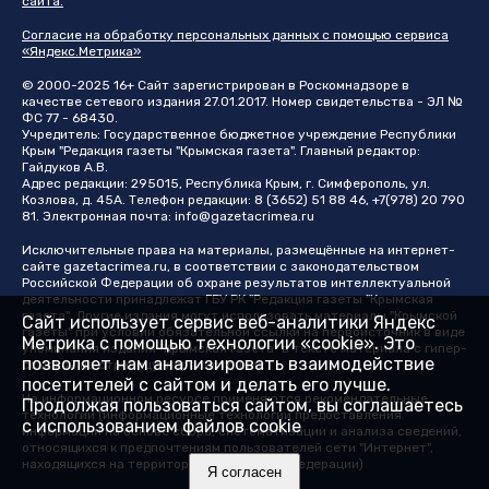
сайта.
Согласие на обработку персональных данных с помощью сервиса
«Яндекс.Метрика»
© 2000-2025 16+ Сайт зарегистрирован в Роскомнадзоре в
качестве сетевого издания 27.01.2017. Номер свидетельства - ЭЛ №
ФС 77 - 68430.
Учредитель: Государственное бюджетное учреждение Республики
Крым "Редакция газеты "Крымская газета". Главный редактор:
Гайдуков А.В.
Адрес редакции: 295015, Республика Крым, г. Симферополь, ул.
Козлова, д. 45А. Телефон редакции: 8 (3652) 51 88 46, +7(978) 20 790
81. Электронная почта:
info@gazetacrimea.ru
Исключительные права на материалы, размещённые на интернет-
сайте
gazetacrimea.ru
, в соответствии с законодательством
Российской Федерации об охране результатов интеллектуальной
деятельности принадлежат ГБУ РК "Редакция газеты "Крымская
газета". Другие издания могут использовать материалы "Крымской
Сайт использует сервис веб-аналитики Яндекс
газеты" при условии обязательной ссылки на первоисточник в виде
Метрика с помощью технологии «cookie». Это
упоминания издания "Крымская газета" в тексте материала с гипер-
позволяет нам анализировать взаимодействие
ссылкой на страницу-первоисточник
посетителей с сайтом и делать его лучше.
На информационном ресурсе применяются рекомендательные
Продолжая пользоваться сайтом, вы соглашаетесь
технологии (информационные технологии предоставления
с использованием файлов cookie
информации на основе сбора, систематизации и анализа сведений,
относящихся к предпочтениям пользователей сети "Интернет",
находящихся на территории Российской Федерации)
Я согласен