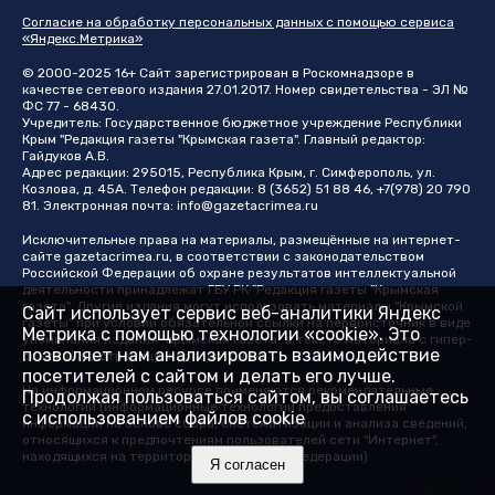
Согласие на обработку персональных данных с помощью сервиса
«Яндекс.Метрика»
© 2000-2025 16+ Сайт зарегистрирован в Роскомнадзоре в
качестве сетевого издания 27.01.2017. Номер свидетельства - ЭЛ №
ФС 77 - 68430.
Учредитель: Государственное бюджетное учреждение Республики
Крым "Редакция газеты "Крымская газета". Главный редактор:
Гайдуков А.В.
Адрес редакции: 295015, Республика Крым, г. Симферополь, ул.
Козлова, д. 45А. Телефон редакции: 8 (3652) 51 88 46, +7(978) 20 790
81. Электронная почта:
info@gazetacrimea.ru
Исключительные права на материалы, размещённые на интернет-
сайте
gazetacrimea.ru
, в соответствии с законодательством
Российской Федерации об охране результатов интеллектуальной
деятельности принадлежат ГБУ РК "Редакция газеты "Крымская
газета". Другие издания могут использовать материалы "Крымской
Сайт использует сервис веб-аналитики Яндекс
газеты" при условии обязательной ссылки на первоисточник в виде
Метрика с помощью технологии «cookie». Это
упоминания издания "Крымская газета" в тексте материала с гипер-
позволяет нам анализировать взаимодействие
ссылкой на страницу-первоисточник
посетителей с сайтом и делать его лучше.
На информационном ресурсе применяются рекомендательные
Продолжая пользоваться сайтом, вы соглашаетесь
технологии (информационные технологии предоставления
с использованием файлов cookie
информации на основе сбора, систематизации и анализа сведений,
относящихся к предпочтениям пользователей сети "Интернет",
находящихся на территории Российской Федерации)
Я согласен
Закрыть X