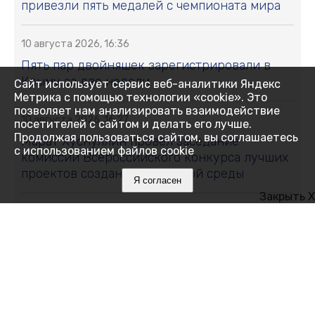
привезли пять медалей с чемпионата мира
10 августа 2026, 16:36
Пять пар двойняшек зарегистрировали в
Крыму за две недели
Сайт использует сервис веб-аналитики Яндекс
Метрика с помощью технологии «cookie». Это
позволяет нам анализировать взаимодействие
10 августа 2026, 16:27
посетителей с сайтом и делать его лучше.
Продолжая пользоваться сайтом, вы соглашаетесь
Марат Хуснуллин провёл заседание
с использованием файлов cookie
комиссии Всероссийского конкурса лучших
проектов создания городской среды
Я согласен
Закрыть X
10 августа 2026, 16:19
Крымский ученый открыл новый вид
бабочек из Кореи
10 августа 2026, 16:19
Котельные, водовод и очистные сооружения: