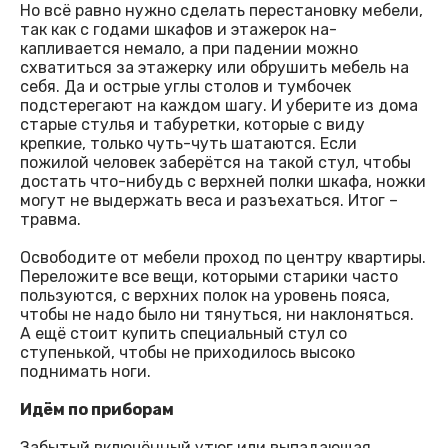
Но всё равно нужно сделать перестановку мебели,
так как с годами шкафов и этажерок на-
капливается немало, а при падении можно
схватиться за этажерку или обрушить мебель на
себя. Да и острые углы столов и тумбочек
подстерегают на каждом шагу. И уберите из дома
старые стулья и табуретки, которые с виду
крепкие, только чуть-чуть шатаются. Если
пожилой человек заберётся на такой стул, чтобы
достать что-нибудь с верхней полки шкафа, ножки
могут не выдержать веса и разъехаться. Итог –
травма.
Освободите от мебели проход по центру квартиры.
Переложите все вещи, которыми старики часто
пользуются, с верхних полок на уровень пояса,
чтобы не надо было ни тянуться, ни наклоняться.
А ещё стоит купить специальный стул со
ступенькой, чтобы не приходилось высоко
поднимать ноги.
Идём по приборам
Забытый включённый утюг или выпадающая