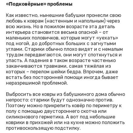
«Подковёрные» проблемы
Как известно, нынешние бабушки пронесли свою
любовь к коврам (настенным и напольным) через
всю жизнь. Но в пожилом возрасте эта деталь
интерьера становится весьма опасной – от
маленьких половичков, которые могут «уехать»
под ногой, до добротных больших с загнутыми
углами. Старики обычно плохо видят и с немалым
трудом передвигаются, они могут споткнуться и
упасть. А падения в таком возрасте частенько
заканчиваются травмами, самая тяжёлая из
которых – перелом шейки бедра. Впрочем, даже
встать без посторонней помощи иногда бывает
неразрешимой проблемой.
Выбросить все ковры из бабушкиного дома обычно
непросто: старики будут однозначно против.
Поэтому можно прикрепить ковёр по периметру к
полу с помощью двустороннего скотча или
силиконового герметика. А вот под небольшие
коврики в прихожей или на кухне можно положить
противоскользящую подстилку.