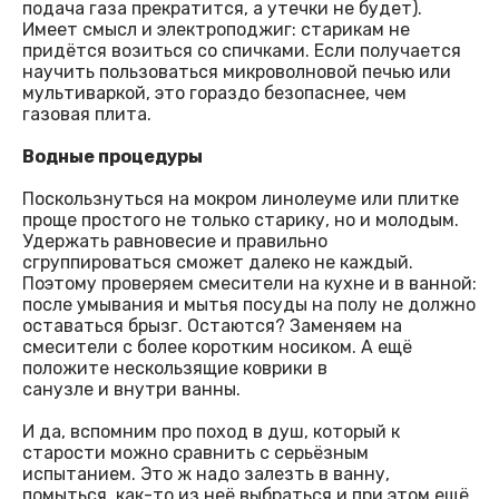
подача газа прекратится, а утечки не будет).
Имеет смысл и электроподжиг: старикам не
придётся возиться со спичками. Если получается
научить пользоваться микроволновой печью или
мультиваркой, это гораздо безопаснее, чем
газовая плита.
Водные процедуры
Поскользнуться на мокром линолеуме или плитке
проще простого не только старику, но и молодым.
Удержать равновесие и правильно
сгруппироваться сможет далеко не каждый.
Поэтому проверяем смесители на кухне и в ванной:
после умывания и мытья посуды на полу не должно
оставаться брызг. Остаются? Заменяем на
смесители с более коротким носиком. А ещё
положите нескользящие коврики в
санузле и внутри ванны.
И да, вспомним про поход в душ, который к
старости можно сравнить с серьёзным
испытанием. Это ж надо залезть в ванну,
помыться, как-то из неё выбраться и при этом ещё