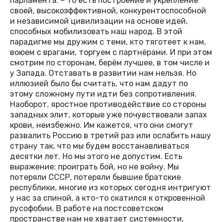
парламента. – То есть построение и укрепление
своей, высокоэффективной, конкурентоспособной
и независимой цивилизации на основе идей,
способных мобилизовать наш народ. В этой
парадигме мы дружим с теми, кто тяготеет к нам,
воюем с врагами, торгуем с партнёрами. И при этом
смотрим по сторонам, берём лучшее, в том числе и
у Запада. Отставать в развитии нам нельзя. Но
иллюзией было бы считать, что нам дадут по
этому сложному пути идти без сопротивления.
Наоборот, яростное противодействие со стороны
западных элит, которые уже почувствовали запах
крови, неизбежно. Им кажется, что они смогут
развалить Россию в третий раз или ослабить нашу
страну так, что мы будем восстанавливаться
десятки лет. Но мы этого не допустим. Есть
выражение: проиграть бой, но не войну. Мы
потеряли СССР, потеряли бывшие братские
республики, многие из которых сегодня интригуют
у нас за спиной, а кто-то скатился к откровенной
русофобии. В работе на постсоветском
пространстве нам не хватает системности,