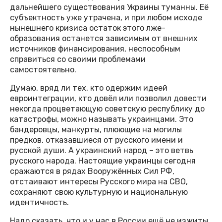
дальнейшего существования Украины туманны. Её
субъектность уже утрачена, и при любом исходе
нынешнего кризиса остаток этого лже-
образования останется зависимым от внешних
источников финансирования, неспособным
справиться со своими проблемами
самостоятельно.
Думаю, вряд ли тех, кто одержим идеей
евроинтеграции, кто довёл или позволил довести
некогда процветающую советскую республику до
катастрофы, можно называть украинцами. Это
бандеровцы, манкурты, плюющие на могилы
предков, отказавшиеся от русского имени и
русской души. А украинский народ – это ветвь
русского народа. Настоящие украинцы сегодня
сражаются в рядах Вооружённых Сил РФ,
отстаивают интересы Русского мира на СВО,
сохраняют свою культурную и национальную
идентичность.
Надо сказать, что и у нас в России ещё не изжиты