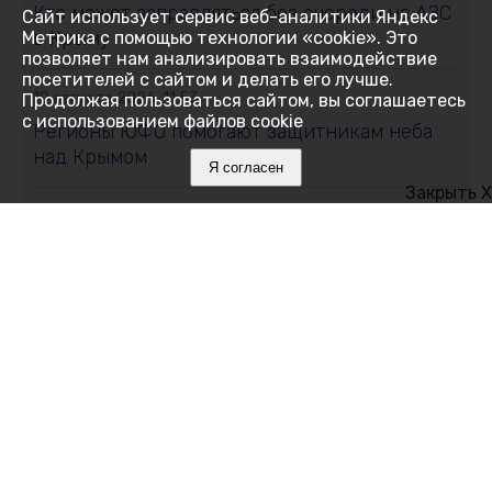
Кто может заправляться без очереди на АЗС
Сайт использует сервис веб-аналитики Яндекс
в Крыму
Метрика с помощью технологии «cookie». Это
позволяет нам анализировать взаимодействие
посетителей с сайтом и делать его лучше.
10 августа 2026, 11:53
Продолжая пользоваться сайтом, вы соглашаетесь
с использованием файлов cookie
Регионы ЮФО помогают защитникам неба
над Крымом
Я согласен
Закрыть X
10 августа 2026, 11:31
В Крыму открылась горячая линия
Роспотребнадзора по школьным товарам
10 августа 2026, 11:11
Дороги, поддержка семьи и городская
среда: как крымчане оценивают развитие
региона