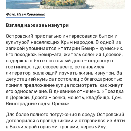
Фото: Иван Коваленко
Взгляд на жизнь изнутри
Островский пристально интересовался бытом и
культурой населяющих Крым народов. В одной из
записей упоминается «татарин Бекир – кумысник.
Его походка». Бекир-ага, житель селения Дерекой,
содержал в Ялте постоялый двор – недорогую
гостиницу, где, скорее всего, остановился
литератор, желающий изучать жизнь изнутри. За
дегустацией кумыса постоялец с благодарностью
принял предложение купца посмотреть, как живут
его односельчане. В дневнике отмечено: «Поездка
в Дерекой. Дорога – речка, мечеть, кладбище. Дом.
Виноградные сады. Орехи».
Для более полного погружения в среду Островский
договорился с проводниками и отправился из Ялты
в Бахчисарай горными тропами, через яйлу.