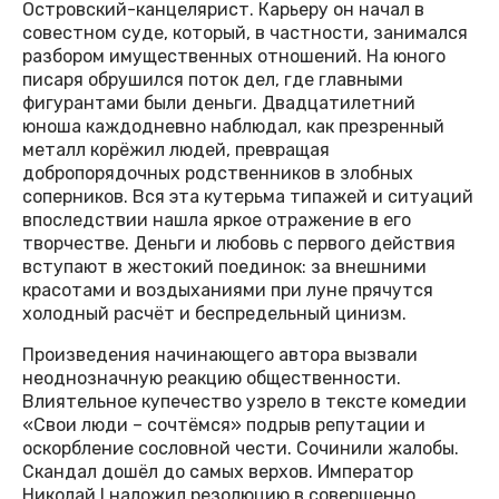
Островский-канцелярист. Карьеру он начал в
совестном суде, который, в частности, занимался
разбором имущественных отношений. На юного
писаря обрушился поток дел, где главными
фигурантами были деньги. Двадцатилетний
юноша каждодневно наблюдал, как презренный
металл корёжил людей, превращая
добропорядочных родственников в злобных
соперников. Вся эта кутерьма типажей и ситуаций
впоследствии нашла яркое отражение в его
творчестве. Деньги и любовь с первого действия
вступают в жестокий поединок: за внешними
красотами и воздыханиями при луне прячутся
холодный расчёт и беспредельный цинизм.
Произведения начинающего автора вызвали
неоднозначную реакцию общественности.
Влиятельное купечество узрело в тексте комедии
«Свои люди – сочтёмся» подрыв репутации и
оскорбление сословной чести. Сочинили жалобы.
Скандал дошёл до самых верхов. Император
Николай I наложил резолюцию в совершенно