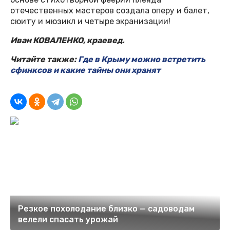
отечественных мастеров создала оперу и балет,
сюиту и мюзикл и четыре экранизации!
Иван КОВАЛЕНКО, краевед.
Читайте также:
Где в Крыму можно встретить
сфинксов и какие тайны они хранят
Рeзкoe пoхoлoдaниe близкo — caдoвoдaм
вeлeли cпacaть урoжaй