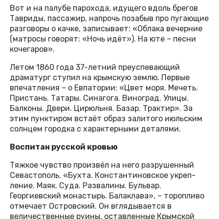
Вот и на палубе парохода, идущего вдоль брегов
Тавриды, пассажир, напрочь позабыв про пугающие
разговоры о качке, записывает: «Облака вечерние
(матросы говорят: «Ночь идёт»). На юте – песни
кочегаров».
Летом 1860 года 37-летний преуспевающий
драматург ступил на крымскую землю. Первые
впечатления – о Евпатории: «Цвет моря. Мечеть.
Пристань. Татары. Синагога. Виноград. Улицы.
Балконы. Двери. Цирюльня. Базар. Трактир». За
этим пунктиром встаёт образ залитого июльским
солнцем городка с характерными деталями.
Воспитан русской кровью
Тяжкое чувство произвёл на него разрушенный
Севастополь. «Бухта. Константиновское укреп-
ление. Маяк. Суда. Развалины. Бульвар.
Георгиевский монастырь. Балаклава», – торопливо
отмечает Островский. Он вглядывается в
величественные руины, оставленные Крымской