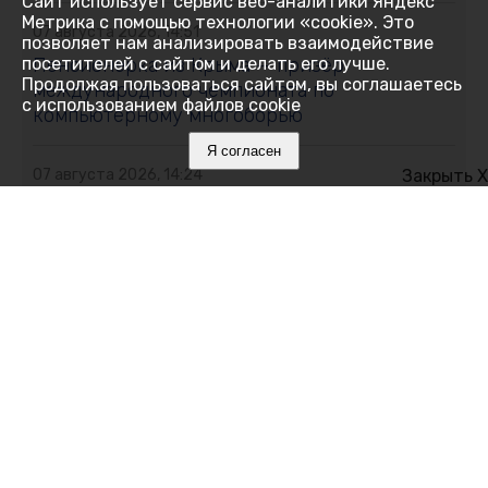
Сайт использует сервис веб-аналитики Яндекс
Метрика с помощью технологии «cookie». Это
07 августа 2026, 14:51
позволяет нам анализировать взаимодействие
Пенсионерка из Крыма — призёр
посетителей с сайтом и делать его лучше.
Продолжая пользоваться сайтом, вы соглашаетесь
международного чемпионата по
с использованием файлов cookie
компьютерному многоборью
Я согласен
07 августа 2026, 14:24
Закрыть X
Как выбрать качественную и безопасную
школьную форму и канцелярские
принадлежности
07 августа 2026, 14:04
Как в Крыму делают трудоустройство
людей с инвалидностью комфортным и
технологичным