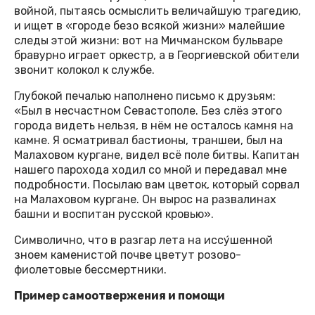
войной, пытаясь осмыслить величайшую трагедию,
и ищет в «городе безо всякой жизни» малейшие
следы этой жизни: вот на Мичманском бульваре
бравурно играет оркестр, а в Георгиевской обители
звонит колокол к службе.
Глубокой печалью наполнено письмо к друзьям:
«Был в несчастном Севастополе. Без слёз этого
города видеть нельзя, в нём не осталось камня на
камне. Я осматривал бастионы, траншеи, был на
Малаховом кургане, видел всё поле битвы. Капитан
нашего парохода ходил со мной и передавал мне
подробности. Посылаю вам цветок, который сорвал
на Малаховом кургане. Он вырос на развалинах
башни и воспитан русской кровью».
Символично, что в разгар лета на иссу́шенной
зноем каменистой почве цветут розово-
фиолетовые бессмертники.
Пример самоотвержения и помощи