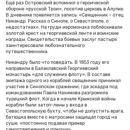
Ещё раз Островский вспомнил о героической
обороне «русской Трои», посетив церковь в Алупке.
В дневнике появляется запись: «Священник – отец
Никандр. Рассказ о Синопе, о Севастополе, о
недостатках». На груди иеромонаха поблёскивали
золотой крест на георгиевской ленте и воинские
награды. Свидетельства боевых заслуг пастыря
заинтересовали любознательного
путешественника.
Никандру было что поведать. В 1853 году его
направили в Балаклавский Георгиевский
монастырь «для служения флоту». В составе
экипажа одного из кораблей священник принимал
участие в Синопском сражении, где эскадра под
командованием Павла Нахимова разгромила
турецкий флот. Когда в начале Крымской войны
корабли были затоп-лены у входа в
Севастопольскую бухту, чтобы не допустить врага,
батюшка вместе с матросами защищал город на
суше, «постоянно подавая пример
самоотвержения и помощи».