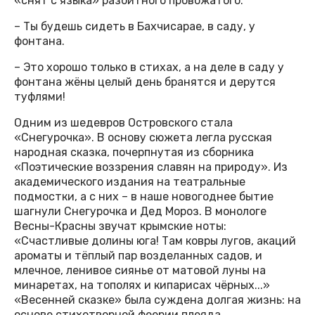
«снят с языка» разбитного провожатого:
– Ты будешь сидеть в Бахчисарае, в саду, у
фонтана.
– Это хорошо только в стихах, а на деле в саду у
фонтана жёны целый день бранятся и дерутся
туфлями!
Одним из шедевров Островского стала
«Снегурочка». В основу сюжета легла русская
народная сказка, почерпнутая из сборника
«Поэтические воззрения славян на природу». Из
академического издания на театральные
подмостки, а с них – в наше новогоднее бытие
шагнули Снегурочка и Дед Мороз. В монологе
Весны-Красны звучат крымские ноты:
«Счастливые долины юга! Там ковры лугов, акаций
ароматы и тёплый пар возделанных садов, и
млечное, ленивое сиянье от матовой луны на
минаретах, на тополях и кипарисах чёрных...»
«Весенней сказке» была суждена долгая жизнь: на
основе стихотворной феерии плеяда