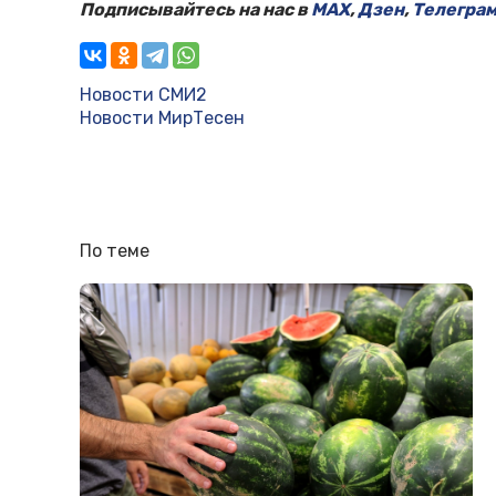
Подписывайтесь на нас в
MAX
,
Дзен
,
Телегра
Новости СМИ2
Новости МирТесен
По теме