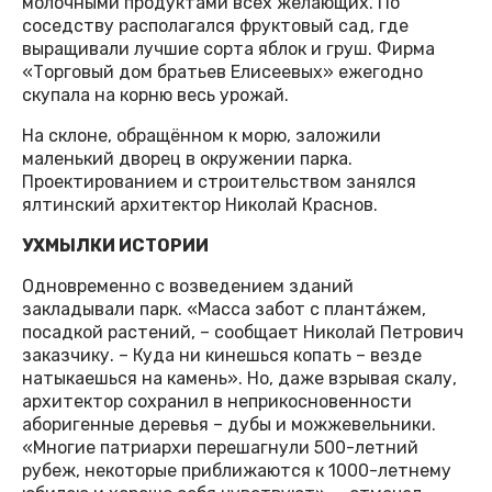
молочными продуктами всех желающих. По
соседству располагался фруктовый сад, где
выращивали лучшие сорта яблок и груш. Фирма
«Торговый дом братьев Елисеевых» ежегодно
скупала на корню весь урожай.
На склоне, обращённом к морю, заложили
маленький дворец в окружении парка.
Проектированием и строительством занялся
ялтинский архитектор Николай Краснов.
УХМЫЛКИ ИСТОРИИ
Одновременно с возведением зданий
закладывали парк. «Масса забот с планта́жем,
посадкой растений, – сообщает Николай Петрович
заказчику. – Куда ни кинешься копать – везде
натыкаешься на камень». Но, даже взрывая скалу,
архитектор сохранил в неприкосновенности
аборигенные деревья – дубы и можжевельники.
«Многие патриархи перешагнули 500-летний
рубеж, некоторые приближаются к 1000-летнему