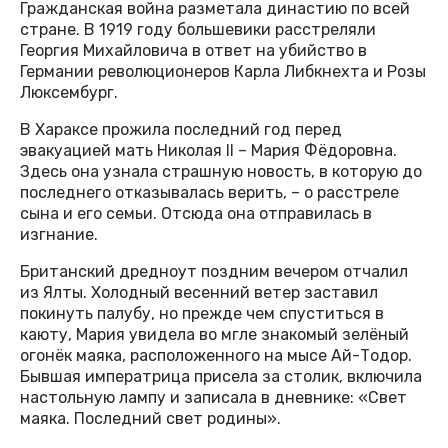
Гражданская война разметала династию по всей
стране. В 1919 году большевики расстреляли
Георгия Михайловича в ответ на убийство в
Германии револю­ционеров Карла Либкнехта и Розы
Люксембург.
В Хараксе прожила последний год перед
эвакуацией мать Николая II – Мария Фёдоровна.
Здесь она узнала страшную новость, в которую до
последнего отказывалась верить, – о расстреле
сына и его семьи. Отсюда она отправилась в
изгнание.
Британский дредноут поздним вечером отчалил
из Ялты. Холодный весенний ветер заставил
покинуть палубу, но прежде чем спуститься в
каюту, Мария увидела во мгле знакомый зелёный
огонёк маяка, расположенного на мысе Ай-Тодор.
Бывшая императрица присела за столик, включила
настольную лампу и записала в дневнике: «Свет
маяка. Последний свет родины».