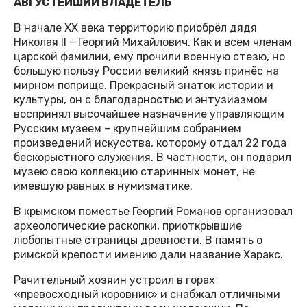
АВГУСТЕЙШИЙ ВЛАДЕТЕЛЬ
В начале XX века территорию приобрёл дядя
Николая II – Георгий Михайлович. Как и всем членам
царской фамилии, ему прочили военную стезю, но
большую пользу России великий князь принёс на
мирном поприще. Прекрасный знаток истории и
культуры, он с благодарностью и энтузиазмом
воспринял высочайшее назначение управляющим
Русским музеем – крупнейшим собранием
произведений искусства, которому отдал 22 года
бескорыстного служения. В частности, он подарил
музею свою коллекцию старинных монет, не
имевшую равных в нумизматике.
В крымском поместье Георгий Романов организовал
археологические раскопки, приоткрывшие
любопытные страницы древности. В память о
римской крепости имению дали название Харакс.
Рачительный хозяин устроил в горах
«превосходный коровник» и снабжал отличными