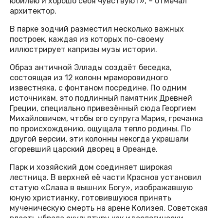
юбилею и хорошо себя чувствуют», – отмечал
архитектор.
В парке зодчий разместил несколько важных
построек, каждая из которых по-своему
иллюстрирует капризы музы истории.
Образ античной Эллады создаёт беседка,
состоящая из 12 колонн мраморовидного
известняка, с фонтаном посредине. По одним
источникам, это подлинный памятник Древней
Греции, специально привезённый сюда Георгием
Михайловичем, чтобы его супруга Мария, гречанка
по происхождению, ощущала тепло родины. По
другой версии, эти колонны некогда украшали
сгоревший царский дворец в Ореанде.
Парк и хозяйский дом соединяет широкая
лестница. В верхней её части Краснов установил
статую «Слава в вышних Богу», изображавшую
юную христианку, готовившуюся принять
мученическую смерть на арене Колизея. Советская