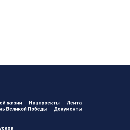
оей жизни
Нацпроекты
Лента
нь Великой Победы
Документы
усков