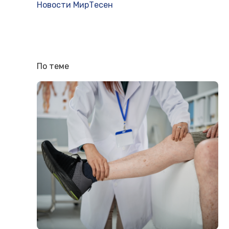
Новости МирТесен
По теме