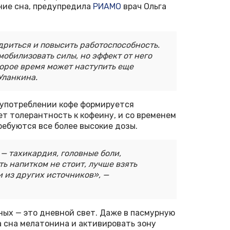
ние сна, предупредила
РИАМО
врач Ольга
дриться и повысить работоспособность.
обилизовать силы, но эффект от него
торое время может наступить еще
Уланкина.
м употреблении кофе формируется
т толерантность к кофеину, и со временем
ебуются все более высокие дозы.
— тахикардия, головные боли,
ь напитком не стоит, лучше взять
и из других источников», —
ных — это дневной свет. Даже в пасмурную
а сна мелатонина и активировать зону