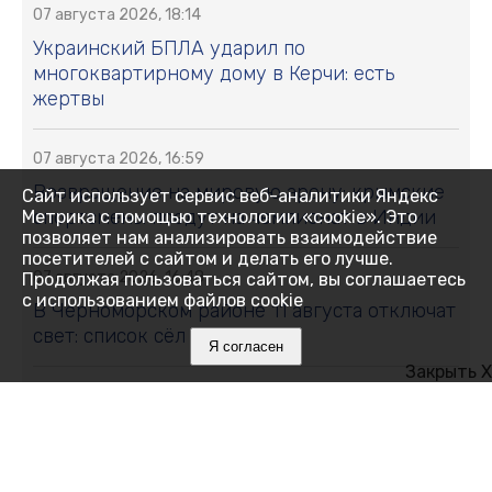
07 августа 2026, 18:14
Украинский БПЛА ударил по
многоквартирному дому в Керчи: есть
жертвы
07 августа 2026, 16:59
Возвращение на мировую арену: крымские
Сайт использует сервис веб-аналитики Яндекс
спортсмены поедут на чемпионат в Индии
Метрика с помощью технологии «cookie». Это
позволяет нам анализировать взаимодействие
посетителей с сайтом и делать его лучше.
07 августа 2026, 16:48
Продолжая пользоваться сайтом, вы соглашаетесь
с использованием файлов cookie
В Черноморском районе 11 августа отключат
свет: список сёл и улиц
Я согласен
Закрыть X
07 августа 2026, 16:27
Как Ялта держится 14 дней без
электричества