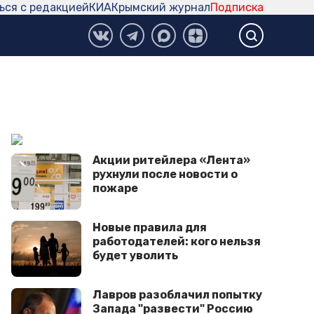
ься с редакцией
КИА
Крымский журнал
Подписка
Акции ритейлера «Лента»
рухнули после новости о
пожаре
Новые правила для
работодателей: кого нельзя
будет уволить
Лавров разоблачил попытку
Запада "развести" Россию