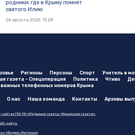
родники: где в Крыму помнят
святого Илию
06 августа 2026, 13:28
ровье
Регионы
Персоны
Спорт
Учитель в м
я газета - Спецоперация
Политика
Чтиво
Де
 важных телефонных номеров Крыма
О нас
Наша команда
Контакты
Архивы вып
-сайтах ГБУ РК «Редакция газеты «Крымская газета».
еб-сайта.
иса «Яндекс.Метрика»