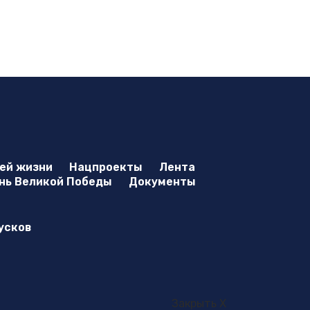
оей жизни
Нацпроекты
Лента
нь Великой Победы
Документы
усков
Закрыть X