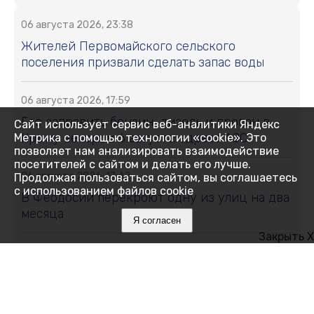
06 августа 2026, 23:38
Жителей Первомайского сельского
поселения призвали сделать запас воды
06 августа 2026, 17:59
Где заправить бензин, дизель и пропан в
Сайт использует сервис веб-аналитики Яндекс
Крыму вечером 6 августа: адреса АЗС
Метрика с помощью технологии «cookie». Это
позволяет нам анализировать взаимодействие
посетителей с сайтом и делать его лучше.
06 августа 2026, 17:42
Продолжая пользоваться сайтом, вы соглашаетесь
с использованием файлов cookie
В Феодосии перекроют одну из улиц на два
месяца
Я согласен
Закрыть X
06 августа 2026, 17:38
В Крыму участились случаи мошенничества
при продаже генераторов: пострадавшие
теряют десятки тысяч