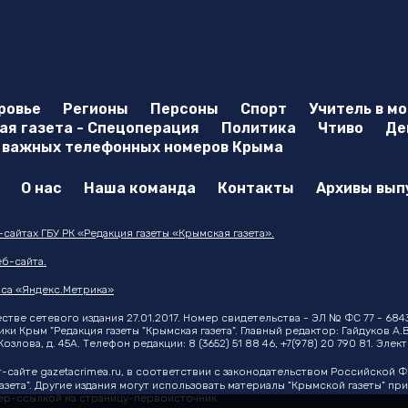
ровье
Регионы
Персоны
Спорт
Учитель в м
я газета - Спецоперация
Политика
Чтиво
Де
 важных телефонных номеров Крыма
О нас
Наша команда
Контакты
Архивы вып
айтах ГБУ РК «Редакция газеты «Крымская газета».
б-сайта.
са «Яндекс.Метрика»
тве сетевого издания 27.01.2017. Номер свидетельства - ЭЛ № ФС 77 - 684
 Крым "Редакция газеты "Крымская газета". Главный редактор: Гайдуков А.В
озлова, д. 45А. Телефон редакции: 8 (3652) 51 88 46, +7(978) 20 790 81. Эле
т-сайте
gazetacrimea.ru
, в соответствии с законодательством Российской 
азета". Другие издания могут использовать материалы "Крымской газеты" п
ипер-ссылкой на страницу-первоисточник