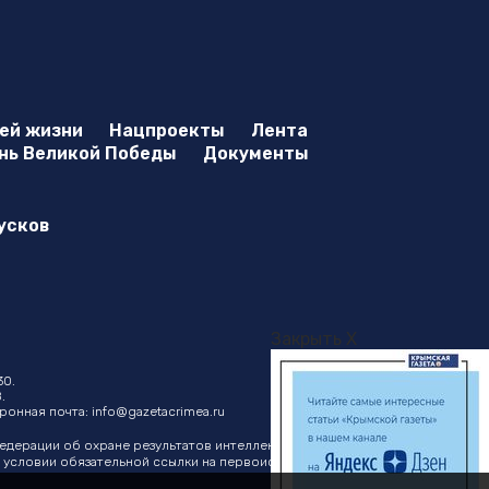
оей жизни
Нацпроекты
Лента
нь Великой Победы
Документы
усков
Закрыть X
30.
.
ктронная почта:
info@gazetacrimea.ru
Федерации об охране результатов интеллектуальной
ри условии обязательной ссылки на первоисточник в виде