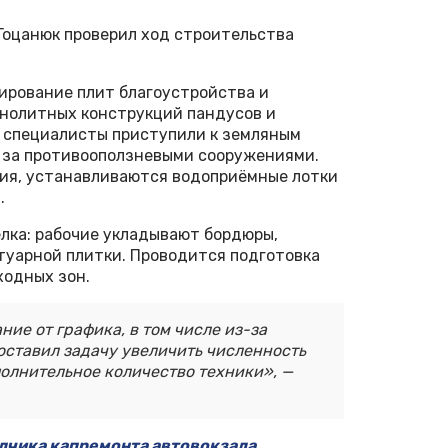
оцанюк проверил ход строительства
нирование плит благоустройства и
онолитных конструкций пандусов и
 специалисты приступили к земляным
 за противооползневыми сооружениями.
ия, устанавливаются водоприёмные лотки
.
лка: рабочие укладывают бордюры,
уарной плитки. Проводится подготовка
ходных зон.
ие от графика, в том числе из-за
оставил задачу увеличить численность
полнительное количество техники», —
дчика капремонта автовокзала