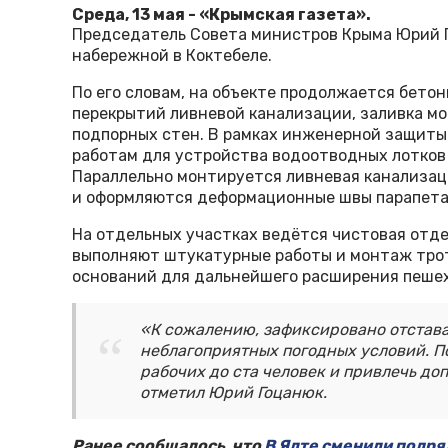
Среда, 13 мая - «Крымская газета».
Председатель Совета министров Крыма Юрий Г
набережной в Коктебеле.
По его словам, на объекте продолжается бето
перекрытий ливневой канализации, заливка м
подпорных стен. В рамках инженерной защиты
работам для устройства водоотводных лотков
Параллельно монтируется ливневая канализац
и оформляются деформационные швы парапета
На отдельных участках ведётся чистовая отде
выполняют штукатурные работы и монтаж трот
оснований для дальнейшего расширения пеше
«К сожалению, зафиксировано отставан
неблагоприятных погодных условий. П
рабочих до ста человек и привлечь до
отметил Юрий Гоцанюк.
Ранее сообщалось, что
В Ялте сменили подря