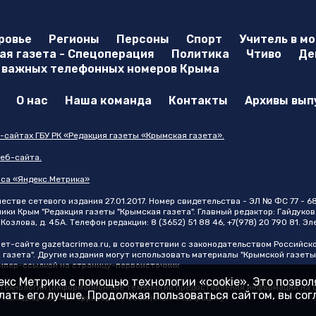
ровье
Регионы
Персоны
Спорт
Учитель в м
я газета - Спецоперация
Политика
Чтиво
Де
 важных телефонных номеров Крыма
О нас
Наша команда
Контакты
Архивы вып
-сайтах ГБУ РК «Редакция газеты «Крымская газета».
еб-сайта.
иса «Яндекс.Метрика»
стве сетевого издания 27.01.2017. Номер свидетельства - ЭЛ № ФС 77 - 6
и Крым "Редакция газеты "Крымская газета". Главный редактор: Гайдуков 
Козлова, д. 45А. Телефон редакции: 8 (3652) 51 88 46, +7(978) 20 790 81. Э
нет-сайте
gazetacrimea.ru
, в соответствии с законодательством Российск
 газета". Другие издания могут использовать материалы "Крымской газеты
 гипер-ссылкой на страницу-первоисточник
кс Метрика с помощью технологии «cookie». Это позво
ехнологии (информационные технологии предоставления информации на ос
ать его лучше. Продолжая пользоваться сайтом, вы со
, находящихся на территории Российской Федерации)