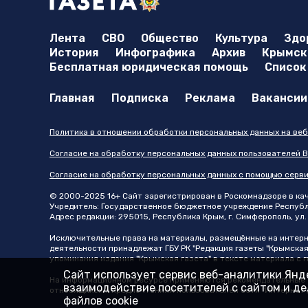
Лента
СВО
Общество
Культура
Здо
История
Инфографика
Архив
Крымска
Бесплатная юридическая помощь
Список
Главная
Подписка
Реклама
Вакансии
Политика в отношении обработки персональных данных на веб
Согласие на обработку персональных данных пользователей В
Согласие на обработку персональных данных с помощью серв
© 2000-2025 16+ Сайт зарегистрирован в Роскомнадзоре в каче
Учредитель: Государственное бюджетное учреждение Республик
Адрес редакции: 295015, Республика Крым, г. Симферополь, ул. 
Исключительные права на материалы, размещённые на интер
деятельности принадлежат ГБУ РК "Редакция газеты "Крымская
упоминания издания "Крымская газета" в тексте материала с
Сайт использует сервис веб-аналитики Янде
На информационном ресурсе применяются рекомендательные т
взаимодействие посетителей с сайтом и дел
относящихся к предпочтениям пользователей сети "Интернет"
файлов cookie