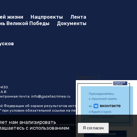
оей жизни
Нацпроекты
Лента
нь Великой Победы
Документы
усков
Закрыть X
8430.
А.В.
лектронная почта:
info@gazetacrimea.ru
ой Федерации об охране результатов интеллектуальной
" при условии обязательной ссылки на первоисточник в виде
ляет нам анализировать
нове сбора, систематизации и анализа сведений,
глашаетесь с использованием
Я согласен