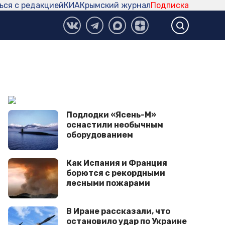
ься с редакцией
КИА
Крымский журнал
Подписка
Подлодки «Ясень-М»
оснастили необычным
оборудованием
Как Испания и Франция
борются с рекордными
лесными пожарами
В Иране рассказали, что
остановило удар по Украине