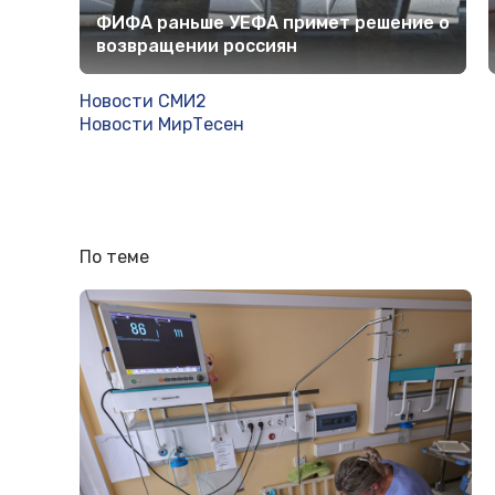
ФИФА раньше УЕФА примет решение о
возвращении россиян
Новости СМИ2
Новости МирТесен
По теме