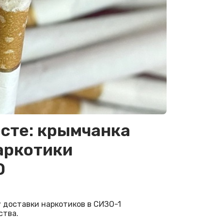
есте: крымчанка
аркотики
О
 доставки наркотиков в СИЗО-1
ства.