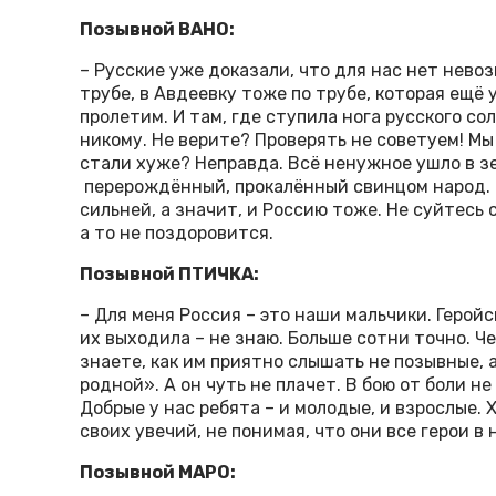
Позывной ВАНО:
– Русские уже доказали, что для нас нет нево
трубе, в Авдеевку тоже по трубе, которая ещё 
пролетим. И там, где ступила нога русского со
никому. Не верите? Проверять не советуем! Мы
стали хуже? Неправда. Всё ненужное ушло в зе
перерождённый, прокалённый свинцом народ. В
сильней, а значит, и Россию тоже. Не суйтесь
а то не поздоровится.
Позывной ПТИЧКА:
– Для меня Россия – это наши мальчики. Геройс
их выходила – не знаю. Больше сотни точно. Че
знаете, как им приятно слышать не позывные, 
родной». А он чуть не плачет. В бою от боли не 
Добрые у нас ребята – и молодые, и взрослые.
своих увечий, не понимая, что они все герои в
Позывной МАРО: