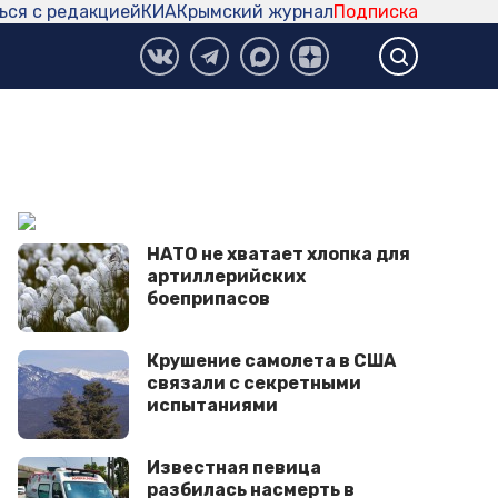
ься с редакцией
КИА
Крымский журнал
Подписка
НАТО не хватает хлопка для
артиллерийских
боеприпасов
Крушение самолета в США
связали с секретными
испытаниями
Известная певица
разбилась насмерть в