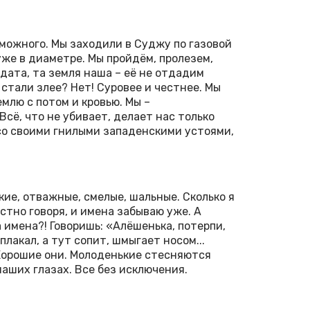
зможного. Мы заходили в Суджу по газовой
уже в диаметре. Мы пройдём, пролезем,
лдата, та земля наша – её не отдадим
 стали злее? Нет! Суровее и честнее. Мы
млю с потом и кровью. Мы –
сё, что не убивает, делает нас только
 со своими гнилыми западенскими устоями,
кие, отважные, смелые, шальные. Сколько я
стно говоря, и имена забываю уже. А
а имена?! Говоришь: «Алёшенька, потерпи,
плакал, а тут сопит, шмыгает носом...
 Хорошие они. Молоденькие стесняются
 наших глазах. Все без исключения.