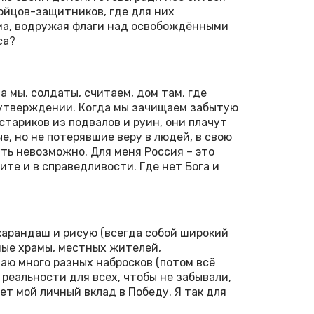
бойцов-защитников, где для них
ома, водружая флаги над освобождёнными
са?
 а мы, солдаты, считаем, дом там, где
м утверждении. Когда мы зачищаем забытую
тариков из подвалов и руин, они плачут
е, но не потерявшие веру в людей, в свою
уть невозможно. Для меня Россия – это
те и в справедливости. Где нет Бога и
 карандаш и рисую (всегда собой широкий
ные храмы, местных жителей,
аю много разных набросков (потом всё
 реальности для всех, чтобы не забывали,
ет мой личный вклад в Победу. Я так для