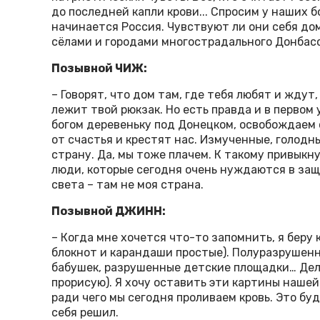
до последней капли крови... Спросим у наших 
начинается Россия. Чувствуют ли они себя д
сёлами и городами многострадального Донбас
Позывной ЧИЖ:
– Говорят, что дом там, где тебя любят и ждут,
лежит твой рюкзак. Но есть правда и в перво
богом деревеньку под Донецком, освобождаем с
от счастья и крестят нас. Измученные, голодны
страну. Да, мы тоже плачем. К такому привыкн
люди, которые сегодня очень нуждаются в защи
света – там не моя страна.
Позывной ДЖИНН:
– Когда мне хочется что-то запомнить, я беру
блокнот и карандаши простые). Полуразрушен
бабушек, разрушенные детские площадки… Дел
прорисую). Я хочу оставить эти картины нашей
ради чего мы сегодня проливаем кровь. Это буд
себя решил.