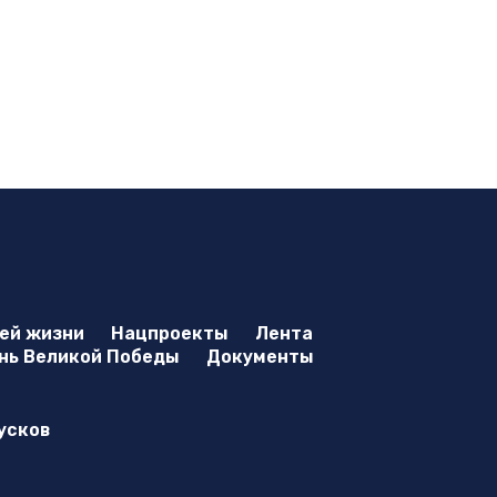
оей жизни
Нацпроекты
Лента
нь Великой Победы
Документы
усков