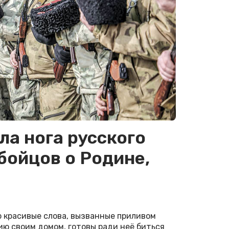
ла нога русского
бойцов о Родине,
о красивые слова, вызванные приливом
ию своим домом, готовы ради неё биться