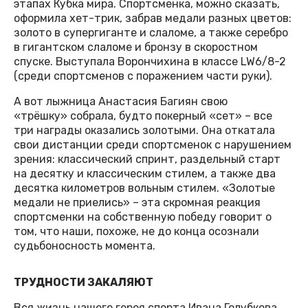
этапах Кубка мира. Спортсменка, можно сказать,
оформила хет-трик, забрав медали разных цветов:
золото в супергиганте и слаломе, а также серебро
в гигантском слаломе и бронзу в скоростном
спуске. Выступала Ворончихина в классе LW6/8-2
(среди спортсменов с поражением части руки).
А вот лыжница Анастасия Багиян свою
«трёшку» собрала, будто покерный «сет» – все
три награды оказались золотыми. Она откатала
свои дистанции среди спортсменок с нарушением
зрения: классический спринт, раздельный старт
на десятку и классическим стилем, а также два
десятка километров вольным стилем. «Золотые
медали не приелись» – эта скромная реакция
спортсменки на собственную победу говорит о
том, что наши, похоже, не до конца осознали
судьбоносность момента.
ТРУДНОСТИ ЗАКАЛЯЮТ
Вся жизнь нашего героя спорта Ивана Голубкова