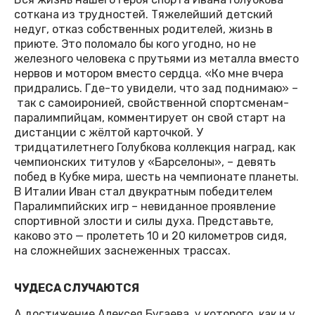
соткана из трудностей. Тяжелейший детский
недуг, отказ собственных родителей, жизнь в
приюте. Это поломало бы кого угодно, но не
железного человека с прутьями из металла вместо
нервов и мотором вместо сердца. «Ко мне вчера
придрались. Где-то увидели, что зад поднимаю» –
так с самоиронией, свойственной спортсменам-
паралимпийцам, комментирует он свой старт на
дистанции с жёлтой карточкой. У
тридцатилетнего Голубкова коллекция наград, как
чемпионских титулов у «Барселоны», – девять
побед в Кубке мира, шесть на чемпионате планеты.
В Италии Иван стал двукратным победителем
Паралимпийских игр – невиданное проявление
спортивной злости и силы духа. Представьте,
каково это — пролететь 10 и 20 километров сидя,
на сложнейших заснеженных трассах.
ЧУДЕСА СЛУЧАЮТСЯ
А достижение Алексея Бугаева, у которого, как и у