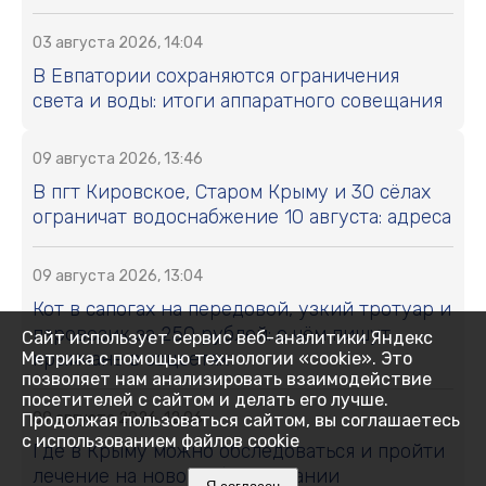
03 августа 2026, 14:04
В Евпатории сохраняются ограничения
света и воды: итоги аппаратного совещания
09 августа 2026, 13:46
В пгт Кировское, Старом Крыму и 30 сёлах
ограничат водоснабжение 10 августа: адреса
09 августа 2026, 13:04
Кот в сапогах на передовой, узкий тротуар и
паровозик за 250 рублей: о чём пишут
Сайт использует сервис веб-аналитики Яндекс
крымчане в соцсетях
Метрика с помощью технологии «cookie». Это
позволяет нам анализировать взаимодействие
посетителей с сайтом и делать его лучше.
09 августа 2026, 12:06
Продолжая пользоваться сайтом, вы соглашаетесь
с использованием файлов cookie
Где в Крыму можно обследоваться и пройти
лечение на новом оборудовании