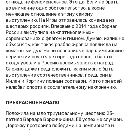
отнюдь не феноменальное. Это да. Если не брать
во внимание одно обстоятельство, в корне
меняющее отношение к этому самому
выступлению. На Игры отправилась команда из
шестерых россиян. Впервые с 2014 года сборная
России выступила на «пятиколечных»
соревнованиях с флагом и гимном. Думаю, излишне
объяснять, как такая разблокировка повлияла на
командный дух. Наши ворвались в паралимпийские
перипетии спустя четыре года полного бана и
сходу увезли в Россию восемь золотых наград.
Сложно даже предположить, каким могло быть
выступление соотечественников, поедь они в
Милан и Кортину полным составом. И это при всей
нелюбви спорта к сослагательному наклонению.
ПРЕКРАСНОЕ НАЧАЛО
Положила начало триумфальному шествию 23-
летняя Варвара Ворончихина. Её успех не случаен.
Дорожку проторила победами на чемпионате и