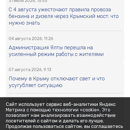
31 июля 2026, 15:53
С 4 августа ужесточают правила провоза
бензина и дизеля через Крымский мост: что
нужно знать
04 августа 2026, 11:26
Администрация Ялты перешла на
усиленный режим работы с жителями
07 августа 2026, 9:13
Почему в Крыму отключают свет и что
усугубляет ситуацию
07 августа 2026, 8:48
Сайт использует сервис веб-аналитики Яндекс
Человек с «золотыми руками», любящий,
Метрика с помощью технологии «cookie». Это
позволяет нам анализировать взаимодействие
заботлиый отец и сын: при выполнении
посетителей с сайтом и делать его лучше.
боевой задачи погиб житель Сак
Продолжая пользоваться сайтом, вы соглашаетесь