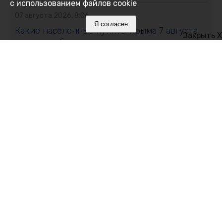
с использованием файлов cookie
07 августа 2026, 8:06
Я согласен
Какие населенные пункты Крыма 7 августа
Закрыть X
останутся без воды: адреса
07 августа 2026, 7:12
Алушта полностью обесточена
06 августа 2026, 23:38
Жителей Первомайского сельского
поселения призвали сделать запас воды