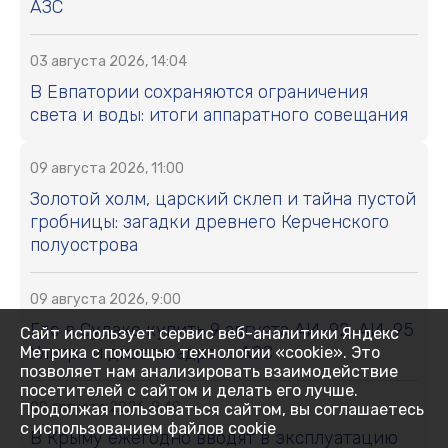
АЗС
03 августа 2026, 14:04
В Евпатории сохраняются ограничения
света и воды: итоги аппаратного совещания
09 августа 2026, 11:00
Золотой холм, царский склеп и тайна пустой
гробницы: загадки древнего Керченского
полуострова
09 августа 2026, 9:00
Где в Судаке купить 9 августа АИ-92, АИ-95
Сайт использует сервис веб-аналитики Яндекс
Ультра и дизель: адреса АЗС
Метрика с помощью технологии «cookie». Это
позволяет нам анализировать взаимодействие
посетителей с сайтом и делать его лучше.
09 августа 2026, 8:49
Продолжая пользоваться сайтом, вы соглашаетесь
с использованием файлов cookie
В Крыму ежегодно вводят в эксплуатацию