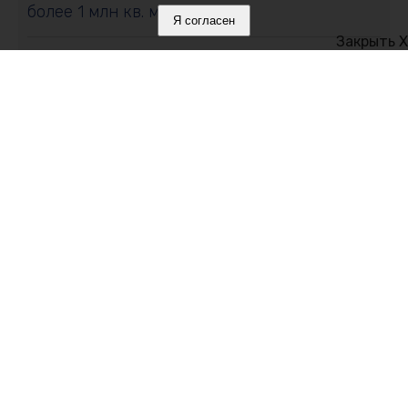
более 1 млн кв. м жилья
Я согласен
Закрыть X
09 августа 2026, 7:58
Отключения, жара и повреждения: ситуация
со светом в Крыму на 9 августа
08 августа 2026, 14:01
Царственный Севастополь, цветущая Ялта и
райская Ореанда: как Николай I изменил
Крым
Политика в отношении обработки персональных данных на веб-