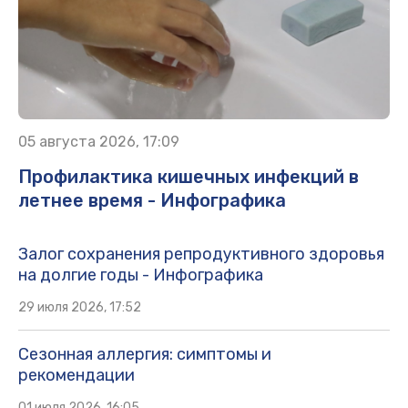
Вот что реально замедляет старение
Новости СМИ2
Новости МирТесен
По теме