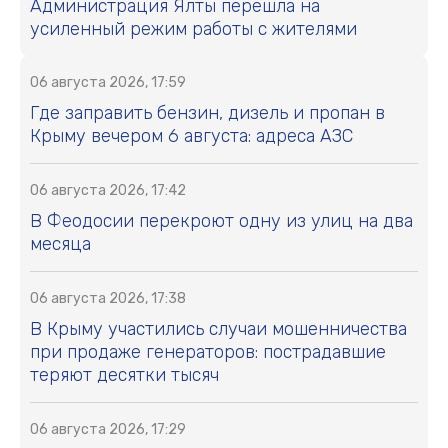
станет поворотным для вас
МО РФ отреагировало на смену
главкома ВСУ советским
афоризмом
Шотландский замок XVI века
продается вдвое дешевле
квартиры
Новости СМИ2
ЧИТАЕМОЕ
01 августа 2026, 17:41
В Крыму изменили порядок получения