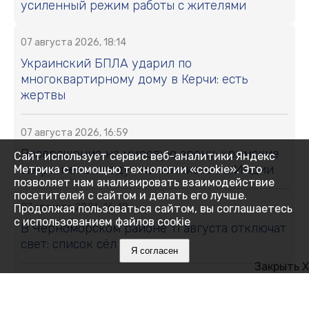
усиленный режим работы с жителями
07 августа 2026, 18:14
Украинский БПЛА ударил по
многоквартирному дому в Керчи: есть
жертвы
07 августа 2026, 16:59
Возвращение на мировую арену: крымские
Сайт использует сервис веб-аналитики Яндекс
спортсмены поедут на чемпионат в Индии
Метрика с помощью технологии «cookie». Это
позволяет нам анализировать взаимодействие
посетителей с сайтом и делать его лучше.
07 августа 2026, 16:48
Продолжая пользоваться сайтом, вы соглашаетесь
с использованием файлов cookie
В Черноморском районе 11 августа отключат
свет: список сёл и улиц
Я согласен
Закрыть X
07 августа 2026, 16:27
Как Ялта держится 14 дней без