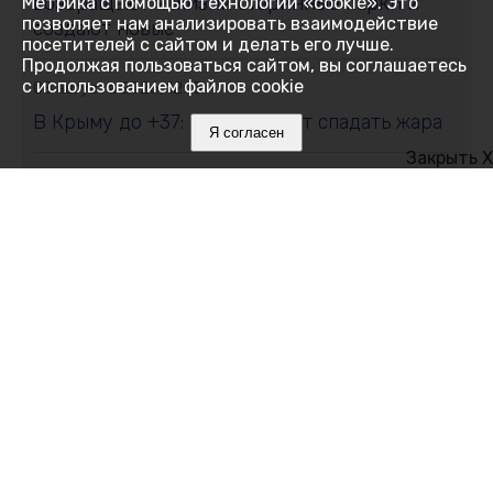
возвращают к жизни старинные парки и
Метрика с помощью технологии «cookie». Это
позволяет нам анализировать взаимодействие
создают новые
посетителей с сайтом и делать его лучше.
Продолжая пользоваться сайтом, вы соглашаетесь
с использованием файлов cookie
08 августа 2026, 12:15
В Крыму до +37: когда начнёт спадать жара
Я согласен
Закрыть X
08 августа 2026, 12:00
Что мешает нам спать и как победить
бессонницу без таблеток
08 августа 2026, 11:35
Хуснуллин сообщил о переломе положения
на трассе, связывающей материковую часть
России с Крымом