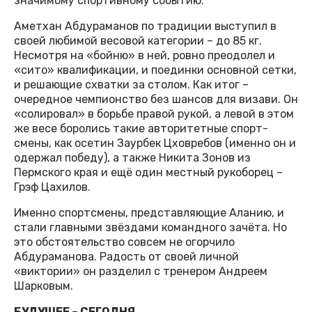
значимому спортивному событию.
Аметхан Абдураманов по традиции выступил в
своей любимой весовой категории – до 85 кг.
Несмотря на «бойню» в ней, ровно преодолел и
«сито» квалификации, и поединки основной сетки,
и решающие схватки за столом. Как итог –
очередное чемпионство без шансов для визави. Он
«солировал» в борьбе правой рукой, а левой в этом
же весе боролись такие авторитетные спорт-
смены, как осетин Заурбек Цховребов (именно он и
одержал победу), а также Никита Зонов из
Пермского края и ещё один местный рукоборец –
Грэф Цахилов.
Именно спортсмены, представляющие Аланию, и
стали главными звёздами командного зачёта. Но
это обстоятельство совсем не огорчило
Абдураманова. Радость от своей личной
«виктории» он разделил с тренером Андреем
Шарковым.
БУДУЩЕЕ – СЕГОДНЯ