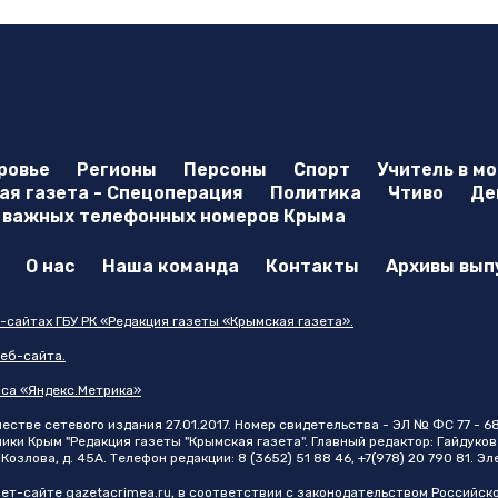
ровье
Регионы
Персоны
Спорт
Учитель в м
я газета - Спецоперация
Политика
Чтиво
Де
 важных телефонных номеров Крыма
О нас
Наша команда
Контакты
Архивы вып
-сайтах ГБУ РК «Редакция газеты «Крымская газета».
еб-сайта.
иса «Яндекс.Метрика»
стве сетевого издания 27.01.2017. Номер свидетельства - ЭЛ № ФС 77 - 6
и Крым "Редакция газеты "Крымская газета". Главный редактор: Гайдуков 
Козлова, д. 45А. Телефон редакции: 8 (3652) 51 88 46, +7(978) 20 790 81. Э
нет-сайте
gazetacrimea.ru
, в соответствии с законодательством Российск