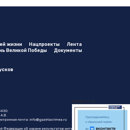
оей жизни
Нацпроекты
Лента
нь Великой Победы
Документы
усков
Закрыть X
8430.
А.В.
лектронная почта:
info@gazetacrimea.ru
ой Федерации об охране результатов интеллектуальной