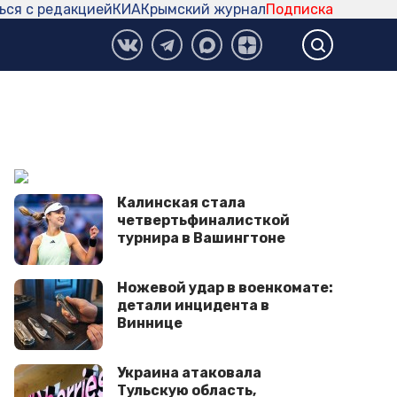
ься с редакцией
КИА
Крымский журнал
Подписка
Калинская стала
четвертьфиналисткой
турнира в Вашингтоне
Ножевой удар в военкомате:
детали инцидента в
Виннице
Украина атаковала
Тульскую область,