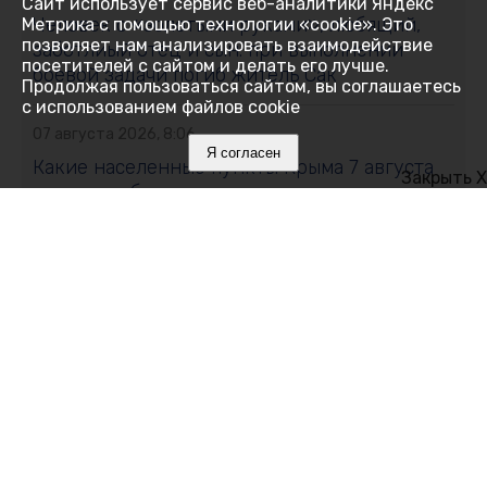
Сайт использует сервис веб-аналитики Яндекс
Человек с «золотыми руками», любящий,
Метрика с помощью технологии «cookie». Это
позволяет нам анализировать взаимодействие
заботлиый отец и сын: при выполнении
посетителей с сайтом и делать его лучше.
боевой задачи погиб житель Сак
Продолжая пользоваться сайтом, вы соглашаетесь
с использованием файлов cookie
07 августа 2026, 8:06
Я согласен
Какие населенные пункты Крыма 7 августа
Закрыть X
останутся без воды: адреса
07 августа 2026, 7:12
Алушта полностью обесточена
06 августа 2026, 23:38
Жителей Первомайского сельского
поселения призвали сделать запас воды