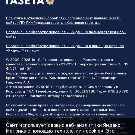
Политика в отношении обработки персональных данных на веб-
сайтах ГБУ РК «Редакция газеты «Крымская газета».
Согласие на обработку персональных данных пользователей Веб-
сайта.
Согласие на обработку персональных данных с помощью сервиса
«Яндекс.Метрика»
© 2000-2025 16+ Сайт зарегистрирован в Роскомнадзоре в
качестве сетевого издания 27.01.2017. Номер свидетельства - ЭЛ №
ФС 77 - 68430.
Учредитель: Государственное бюджетное учреждение Республики
Крым "Редакция газеты "Крымская газета". Главный редактор:
Гайдуков А.В.
Адрес редакции: 295015, Республика Крым, г. Симферополь, ул.
Козлова, д. 45А. Телефон редакции: 8 (3652) 51 88 46, +7(978) 20 790
81. Электронная почта:
info@gazetacrimea.ru
Исключительные права на материалы, размещённые на интернет-
сайте
gazetacrimea.ru
, в соответствии с законодательством
Российской Федерации об охране результатов интеллектуальной
деятельности принадлежат ГБУ РК "Редакция газеты "Крымская
газета". Другие издания могут использовать материалы "Крымской
Сайт использует сервис веб-аналитики Яндекс
газеты" при условии обязательной ссылки на первоисточник в виде
Метрика с помощью технологии «cookie». Это
упоминания издания "Крымская газета" в тексте материала с гипер-