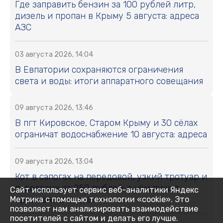
Где заправить бензин за 100 рублей литр,
дизель и пропан в Крыму 5 августа: адреса
АЗС
03 августа 2026, 14:04
В Евпатории сохраняются ограничения
света и воды: итоги аппаратного совещания
09 августа 2026, 13:46
В пгт Кировское, Старом Крыму и 30 сёлах
ограничат водоснабжение 10 августа: адреса
09 августа 2026, 13:04
Кот в сапогах на передовой, узкий тротуар и
паровозик за 250 рублей: о чём пишут
Сайт использует сервис веб-аналитики Яндекс
крымчане в соцсетях
Метрика с помощью технологии «cookie». Это
позволяет нам анализировать взаимодействие
посетителей с сайтом и делать его лучше.